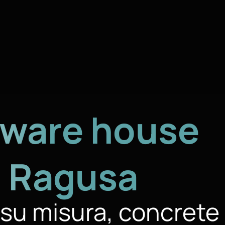
tware house
a
Ragusa
i su misura, concrete 