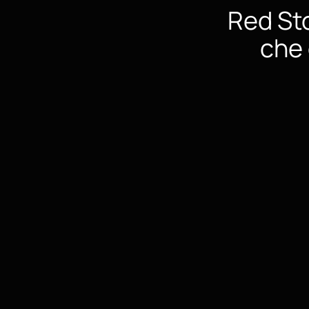
Red St
che 