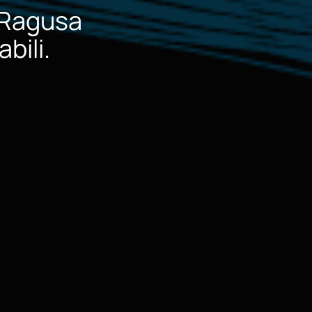
Ragusa
bili.